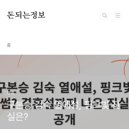
본문 바로가기
돈되는정보
홈
연예
구본승 김숙 열애설, 핑크빛 진
실은?