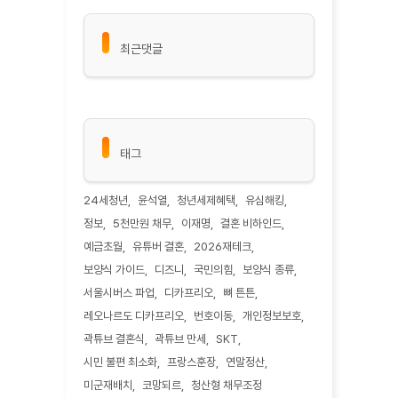
최근댓글
태그
24세청년
윤석열
청년세제혜택
유심해킹
정보
5천만원 채무
이재명
결혼 비하인드
예금초월
유튜버 결혼
2026재테크
보양식 가이드
디즈니
국민의힘
보양식 종류
서울시버스 파업
디카프리오
뼈 튼튼
레오나르도 디카프리오
번호이동
개인정보보호
곽튜브 결혼식
곽튜브 만세
SKT
시민 불편 최소화
프랑스훈장
연말정산
미군재배치
코망되르
청산형 채무조정