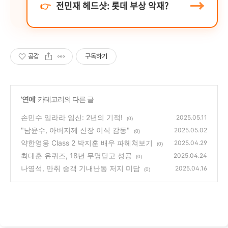
→
👉
전민재 헤드샷: 롯데 부상 악재?
공감
구독하기
'
연예
' 카테고리의 다른 글
손민수 임라라 임신: 2년의 기적!
2025.05.11
(0)
"남윤수, 아버지께 신장 이식 감동"
2025.05.02
(0)
약한영웅 Class 2 박지훈 배우 파헤쳐보기
2025.04.29
(0)
최대훈 유퀴즈, 18년 무명딛고 성공
2025.04.24
(0)
나영석, 만취 승객 기내난동 저지 미담
2025.04.16
(0)