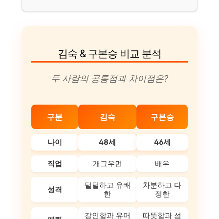
김숙 & 구본승 비교 분석
두 사람의 공통점과 차이점은?
구분
김숙
구본승
나이
48세
46세
직업
개그우먼
배우
털털하고 유쾌
차분하고 다
성격
한
정한
강인함과 유머
따뜻함과 섬