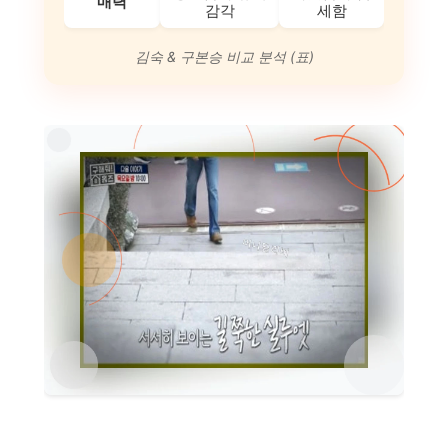
매력
감각
세함
김숙 & 구본승 비교 분석 (표)