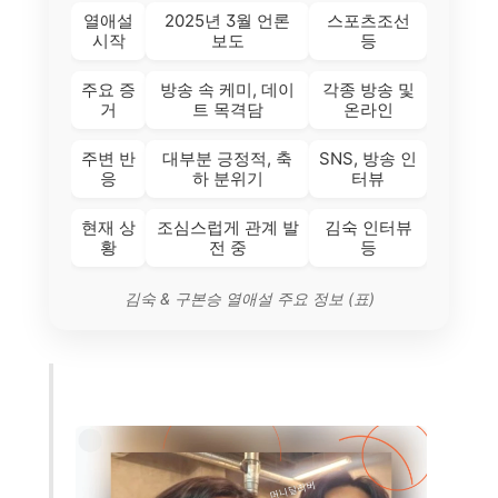
열애설
2025년 3월 언론
스포츠조선
시작
보도
등
주요 증
방송 속 케미, 데이
각종 방송 및
거
트 목격담
온라인
주변 반
대부분 긍정적, 축
SNS, 방송 인
응
하 분위기
터뷰
현재 상
조심스럽게 관계 발
김숙 인터뷰
황
전 중
등
김숙 & 구본승 열애설 주요 정보 (표)