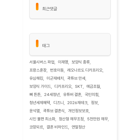
최근댓글
태그
서울시버스 파업
이재명
보양식 종류
프랑스훈장
번호이동
레오나르도 디카프리오
유심해킹
미군재배치
곽튜브 만세
보양식 가이드
디카프리오
SKT
예금초월
뼈 튼튼
24세청년
유튜버 결혼
국민의힘
청년세제혜택
디즈니
2026재테크
정보
윤석열
곽튜브 결혼식
개인정보보호
시민 불편 최소화
청산형 채무조정
5천만원 채무
코망되르
결혼 비하인드
연말정산