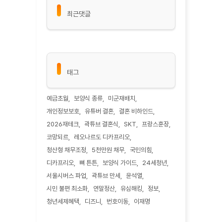
최근댓글
태그
예금초월
보양식 종류
미군재배치
개인정보보호
유튜버 결혼
결혼 비하인드
2026재테크
곽튜브 결혼식
SKT
프랑스훈장
코망되르
레오나르도 디카프리오
청산형 채무조정
5천만원 채무
국민의힘
디카프리오
뼈 튼튼
보양식 가이드
24세청년
서울시버스 파업
곽튜브 만세
윤석열
시민 불편 최소화
연말정산
유심해킹
정보
청년세제혜택
디즈니
번호이동
이재명