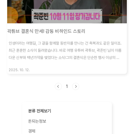
곽튜브 결혼식 만세! 감동 비하인드 스토리
인생이라는 여행길, 그 곁을 함께할 동반자를 만나는 건 축복과도 같은 일이죠.
최근 훈훈한 소식이 들려왔습니다. 바로 여행 유튜버 곽튜브, 곽준빈 님이 아름
다운 신부와 백년가약을 맺었다는 소식!그의 결혼식은 단순한 행사 이상의 의
미를 지니는 듯합니다. 그의 진솔한 모습과 주변 사람들과의 따뜻한 관계가 고
2025. 10. 12.
스란히 드러났기 때문이죠.오늘은 많은 사람들의 축복 속에 새로운 출발을 알
린 곽튜브 결혼식 현장 속 이야기들을 함께 나눠보려 합니다. 그의 행복한 미소
가 여러분에게도 따뜻한 에너지를 전달해주길 바라며, 함께 떠나볼까요?🔍 곽
1
튜브 결혼식 만세! 전현무 사회, 그 감동의 순간 확인하기 👉 곽튜브 결혼식 만
세! 전현무 사회, 그 감동의 순간에 대해 더 자세히 알아보기 →목차곽튜브 결
혼, 특별했던 순간들화..
분류 전체보기
돈되는정보
경제