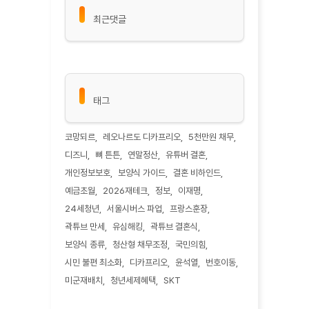
최근댓글
태그
코망되르
레오나르도 디카프리오
5천만원 채무
디즈니
뼈 튼튼
연말정산
유튜버 결혼
개인정보보호
보양식 가이드
결혼 비하인드
예금초월
2026재테크
정보
이재명
24세청년
서울시버스 파업
프랑스훈장
곽튜브 만세
유심해킹
곽튜브 결혼식
보양식 종류
청산형 채무조정
국민의힘
시민 불편 최소화
디카프리오
윤석열
번호이동
미군재배치
청년세제혜택
SKT