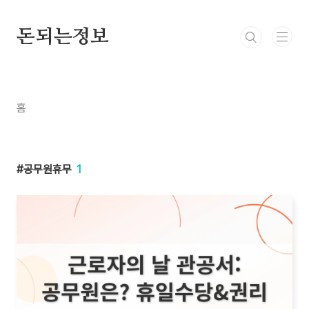
본문 바로가기
돈되는정보
홈
공무원휴무
1