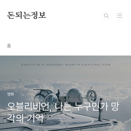
본문 바로가기
돈되는정보
홈
영화
오블리비언, 나는 누구인가 망
각의 기억