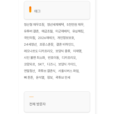
태그
청산형 채무조정
청년세제혜택
5천만원 채무
유튜버 결혼
예금초월
미군재배치
유심해킹
국민의힘
2026재테크
개인정보보호
24세청년
프랑스훈장
결혼 비하인드
레오나르도 디카프리오
보양식 종류
이재명
시민 불편 최소화
번호이동
디카프리오
코망되르
SKT
디즈니
보양식 가이드
연말정산
곽튜브 결혼식
서울시버스 파업
뼈 튼튼
윤석열
정보
곽튜브 만세
전체 방문자