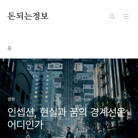
본문 바로가기
돈되는정보
홈
영화
인셉션, 현실과 꿈의 경계선은
어디인가