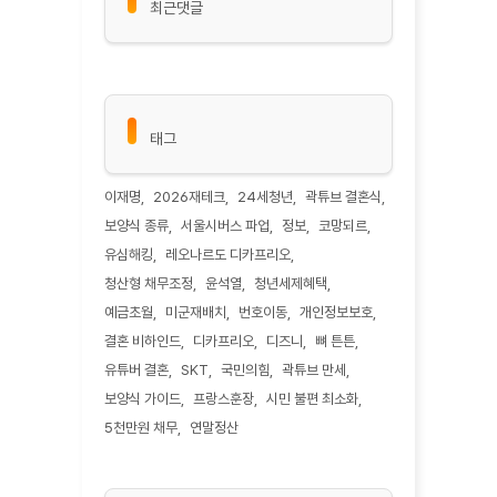
최근댓글
태그
이재명
2026재테크
24세청년
곽튜브 결혼식
보양식 종류
서울시버스 파업
정보
코망되르
유심해킹
레오나르도 디카프리오
청산형 채무조정
윤석열
청년세제혜택
예금초월
미군재배치
번호이동
개인정보보호
결혼 비하인드
디카프리오
디즈니
뼈 튼튼
유튜버 결혼
SKT
국민의힘
곽튜브 만세
보양식 가이드
프랑스훈장
시민 불편 최소화
5천만원 채무
연말정산